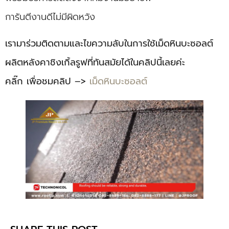
การันตีงานดีไม่มีผิดหวัง
เรามาร่วมติดตามและไขความลับในการใช้เม็ดหินบะซอลต์
ผลิตหลังคาชิงเกิ้ลรูฟที่ทันสมัยได้ในคลิปนี้เลยค่ะ
คลิ๊ก เพื่อชมคลิป –>
เม็ดหินบะซอลต์