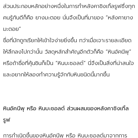
ส่วนประกอบหลักอย่างหนึ่งในการทำหลังคาชิงเกิ้ลรูฟซึ่งทุก
คนรู้กันดีก็คือ ยางมะตอย นั่นจึงเป็นที่มาของ “หลังคายาง
มะตอย”
ชื่อที่มักถูกเรียกให้เข้าใจง่ายยิ่งขึ้น ทว่าเมื่อเจาะรายละเอียด
ให้ลึกลงไปกว่านั้น วัสดุหลักสำคัญอีกตัวก็คือ “หินอัคนีพุ”
หรือถ้าชื่อที่คุ้นชินก็เป็น “หินบะซอลต์” นี่จึงเป็นสิ่งที่น่าสนใจ
และอยากให้ลองทำความรู้จักกับหินชนิดนี้มากขึ้น
หินอัคนีพุ หรือ หินบะซอลต์ ส่วนผสมของหลังคาชิงเกิ้ล
รูฟ
การกำเนิดขึ้นของหินอัคนีพุ หรือ หินบะซอลต์มาจากการ