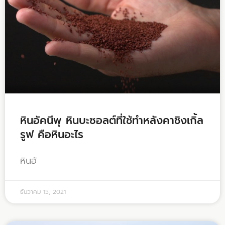
หินอัคนีพุ หินบะซอลต์ที่ใช้ทำหลังคาชิงเกิ้ล
รูฟ คือหินอะไร
หินอั
ธันวาคม 15, 2021